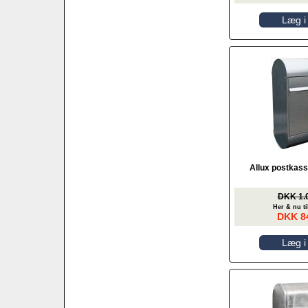
Læg i
Allux postkass
DKK 1.
Her & nu t
DKK 8
Læg i