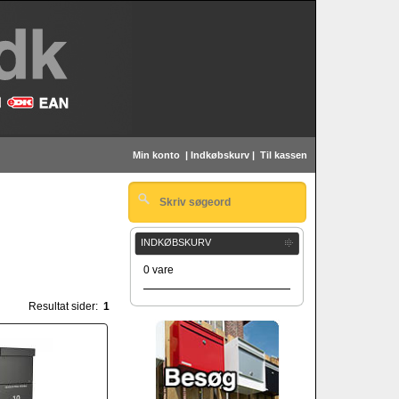
Min konto
|
Indkøbskurv
|
Til kassen
INDKØBSKURV
0 vare
Resultat sider:
1