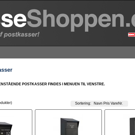
asser
ENSTÅENDE POSTKASSER FINDES I MENUEN TIL VENSTRE.
odukter)
Sortering:
Navn
Pris
VareNr.