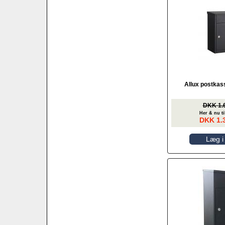
Allux postkas
DKK 1.
Her & nu t
DKK 1.
Læg i