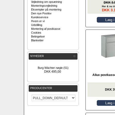
Vejledning om opsætning
DKK 3.
Monteringsvejledning
Her & nu t
Eksempler på montering
DKK 3.
Den nye Postlov
Kundeservice
Læg i
Hvem er vi
Udstilling
Montering af postkasse
Cookies
Betingelser
Blanketter
NYHEDER
Burg Wächter nøgle (51)
DKK 495,00
Allux postkass
PRODUCENTER
DKK 3
Læg i