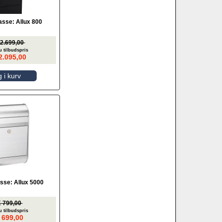
asse: Allux 800
2.699,00
u tilbudspris
2.095,00
 i kurv
sse: Allux 5000
 799,00
u tilbudspris
 699,00