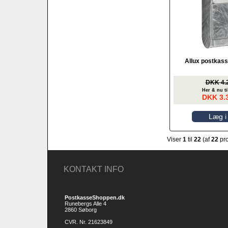
Allux postkass
DKK 4.
Her & nu t
DKK 3.
Læg i
Viser
1
til
22
(af
22
pr
KONTAKT INFO
PostkasseShoppen.dk
Runebergs Alle 4
2860 Søborg
CVR. Nr. 21623849