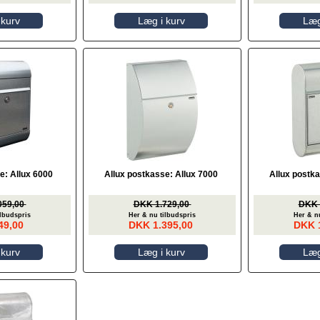
 kurv
Læg i kurv
Læg
e: Allux 6000
Allux postkasse: Allux 7000
Allux postka
059,00
DKK 1.729,00
DKK 
ilbudspris
Her & nu tilbudspris
Her & n
49,00
DKK 1.395,00
DKK 
 kurv
Læg i kurv
Læg