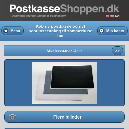
Køb ny postkasse og nyt
postkasseanlæg til sommerhuse
Menu
Min konto
her
>>
Allux bogstavark 13mm
Flere billeder