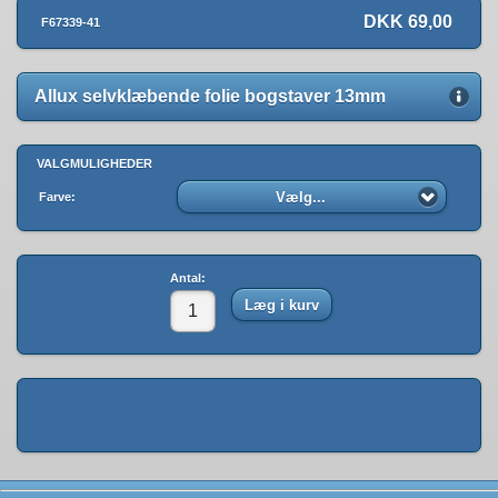
DKK 69,00
F67339-41
Allux selvklæbende folie bogstaver 13mm
VALGMULIGHEDER
Vælg...
Farve:
Antal:
Læg i kurv