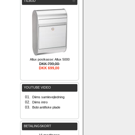
TILBUD
Allux postkasse: Allux 5000
DKK 799,00
DKK 699,00
YOUTUBE VIDEO
01.
Diims samlevejledning
02.
Diims intro
03.
Bobi antifiske plade
BETALINGSKORT