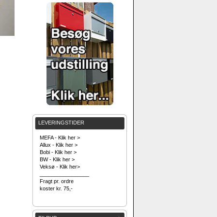
LEVERINGSTIDER
MEFA - Klik her >
Allux - Klik her >
Bobi - Klik her >
BW - Klik her >
Veksø - Klik her>
_________________
Fragt pr. ordre
koster kr. 75,-