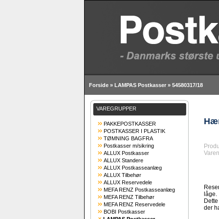
Forside
»
LAMPAS Postkasser
»
54580317/18
VAREGRUPPER
Hæn
PAKKEPOSTKASSER
POSTKASSER I PLASTIK
TØMNING BAGFRA
Postkasser m/sikring
Produ
Varen
ALLUX Postkasser
ALLUX Standere
ALLUX Postkasseanlæg
ALLUX Tilbehør
ALLUX Reservedele
Reser
MEFA RENZ Postkasseanlæg
låge.
MEFA RENZ Tilbehør
Dette
MEFA RENZ Reservedele
der h
BOBI Postkasser