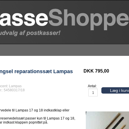
DKK 795,00
gsel reparationssæt Lampas
cent:
Lampas
Antal:
r.:
54580317/18
Læg i kurv
vedele til Lampas 17 og 18 indkastklap eller
 reservedelssæt passer kun til Lampas 17 og 18,
ar indkast klappen popnittet på.