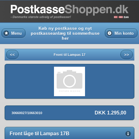
Køb ny postkasse og nyt
postkasseanlæg til sommerhuse
Menu
Min konto
her
<<
>>
Front til Lampas 17
DKK 1.295,00
30660027/10663010
Front låge til Lampas 17B