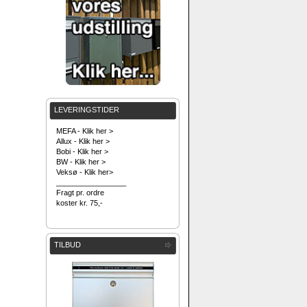
LEVERINGSTIDER
MEFA - Klik her >
Allux - Klik her >
Bobi - Klik her >
BW - Klik her >
Veksø - Klik her>
_________________
Fragt pr. ordre
koster kr. 75,-
TILBUD