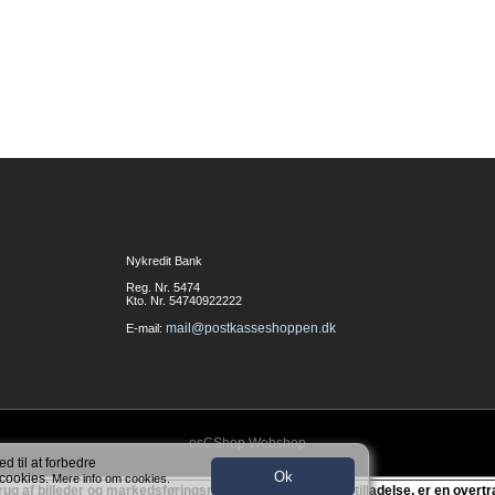
Nykredit Bank
Reg. Nr. 5474
Kto. Nr. 54740922222
mail@postkasseshoppen.dk
E-mail:
osCShop Webshop
d til at forbedre
Ok
 cookies.
Mere info om cookies.
ug af billeder og markedsføringsmateriale uden skriftlig tilladelse, er en over