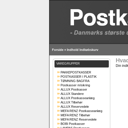
Forside
»
Indhold Indkøbskurv
Hvad
VAREGRUPPER
Din ind
PAKKEPOSTKASSER
POSTKASSER I PLASTIK
TØMNING BAGFRA
Postkasser m/sikring
ALLUX Postkasser
ALLUX Standere
ALLUX Postkasseanlæg
ALLUX Tilbehør
ALLUX Reservedele
MEFA RENZ Postkasseanlæg
MEFA RENZ Tilbehør
MEFA RENZ Reservedele
BOBI Postkasser