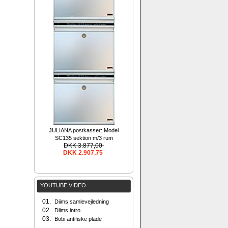
JULIANA postkasser: Model
SC135 sektion m/3 rum
DKK 3.877,00
DKK 2.907,75
YOUTUBE VIDEO
01.
Diims samlevejledning
02.
Diims intro
03.
Bobi antifiske plade