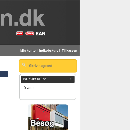
Min konto
|
Indkøbskurv
|
Til kassen
INDKØBSKURV
0 vare