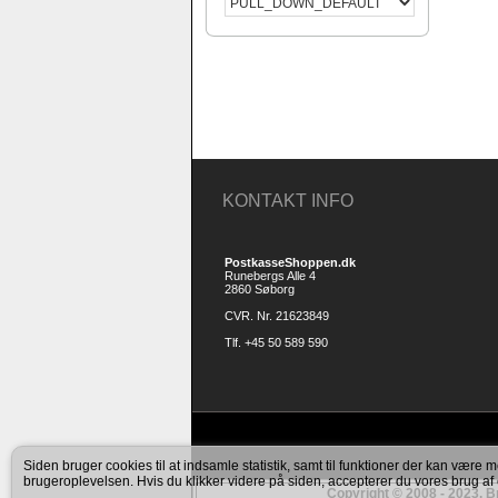
KONTAKT INFO
PostkasseShoppen.dk
Runebergs Alle 4
2860 Søborg
CVR. Nr. 21623849
Tlf. +45 50 589 590
Siden bruger cookies til at indsamle statistik, samt til funktioner der kan være me
brugeroplevelsen. Hvis du klikker videre på siden, accepterer du vores brug af
Copyright © 2008 - 2023. Br