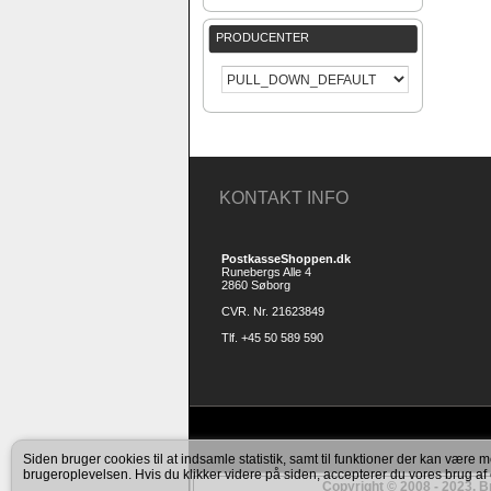
PRODUCENTER
KONTAKT INFO
PostkasseShoppen.dk
Runebergs Alle 4
2860 Søborg
CVR. Nr. 21623849
Tlf. +45 50 589 590
Siden bruger cookies til at indsamle statistik, samt til funktioner der kan være me
brugeroplevelsen. Hvis du klikker videre på siden, accepterer du vores brug af
Copyright © 2008 - 2023. Br