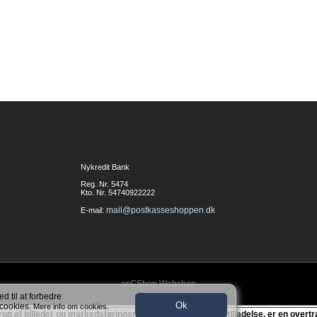
Nykredit Bank
Reg. Nr. 5474
Kto. Nr. 54740922222
mail@postkasseshoppen.dk
E-mail:
osCShop Webshop
d til at forbedre
Ok
 cookies.
Mere info om cookies.
ug af billeder og markedsføringsmateriale uden skriftlig tilladelse, er en over