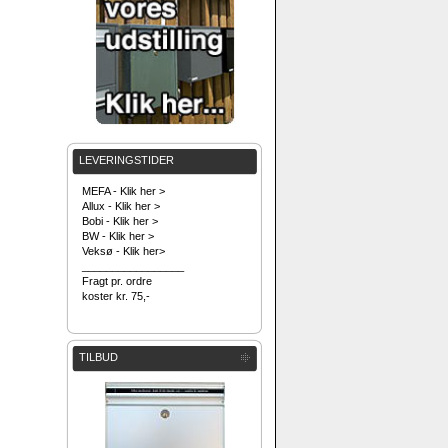
LEVERINGSTIDER
MEFA - Klik her >
Allux - Klik her >
Bobi - Klik her >
BW - Klik her >
Veksø - Klik her>
_________________
Fragt pr. ordre
koster kr. 75,-
TILBUD