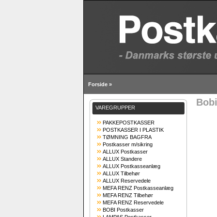
Forside
»
Bobi
VAREGRUPPER
PAKKEPOSTKASSER
POSTKASSER I PLASTIK
TØMNING BAGFRA
Postkasser m/sikring
ALLUX Postkasser
ALLUX Standere
ALLUX Postkasseanlæg
ALLUX Tilbehør
ALLUX Reservedele
MEFA RENZ Postkasseanlæg
MEFA RENZ Tilbehør
MEFA RENZ Reservedele
BOBI Postkasser