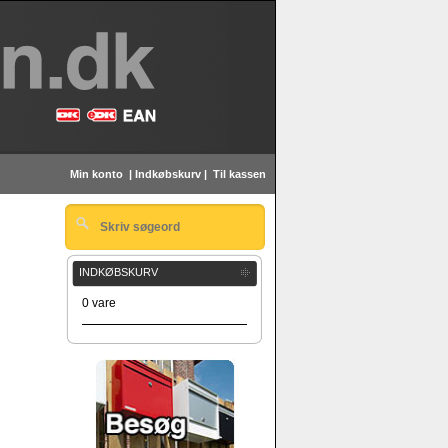
Min konto
|
Indkøbskurv
|
Til kassen
INDKØBSKURV
0 vare