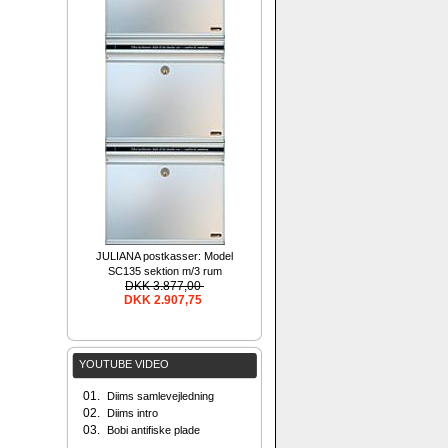
JULIANA postkasser: Model
SC135 sektion m/3 rum
DKK 3.877,00
DKK 2.907,75
YOUTUBE VIDEO
01.
Diims samlevejledning
02.
Diims intro
03.
Bobi antifiske plade